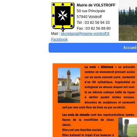
Mairie de VOLSTROFF
50 rue Principale
57940 Volstroff
Tél : 03 82 56 94 33
Fax : 03 82 56 88 80
Mail :
secretariat@mairie-volstroff.fr
Facebook
Accueil